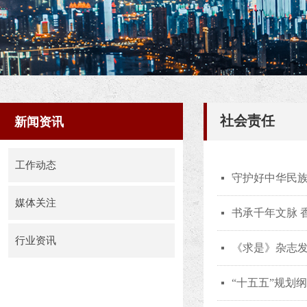
社会责任
新闻资讯
工作动态
守护好中华民
넷
媒体关注
书承千年文脉 
넷
行业资讯
《求是》杂志
넷
社会责任
“十五五”规划
넷