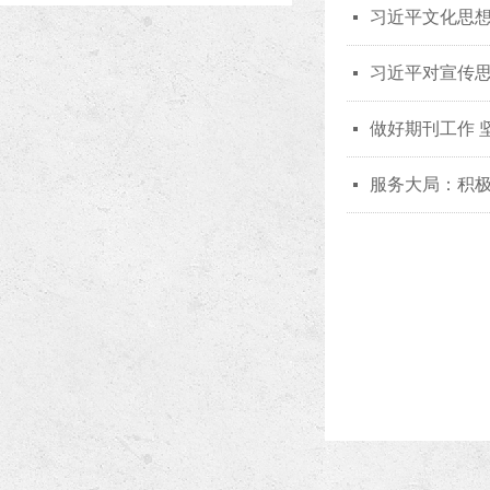
习近平文化思
넷
习近平对宣传
넷
做好期刊工作 
넷
服务大局：积
넷