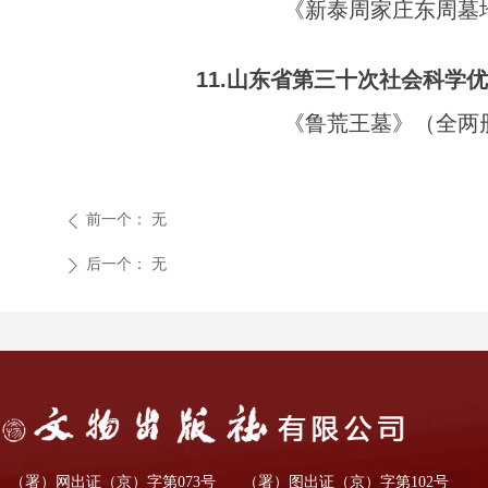
《新泰周家庄东周墓
11.山东省第三十次社会科学
《鲁荒王墓》（全两
前一个：
无
ꄴ
后一个：
无
ꄲ
（署）网出证（京）字第073号
（署）图出证（京）字第102号