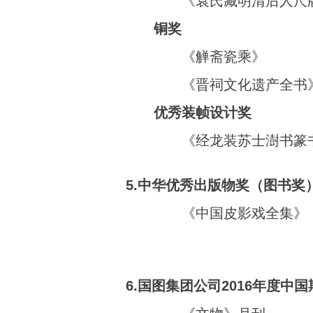
《袁氏藏明清后人尺
铜奖
《觯斋瓷乘》
《晋祠文化遗产全书
优秀装帧设计奖
《经龙装苏士澍书篆
5.中华优秀出版物奖（图书奖
《中国皮影戏全集》
6.国图集团公司2016年度中