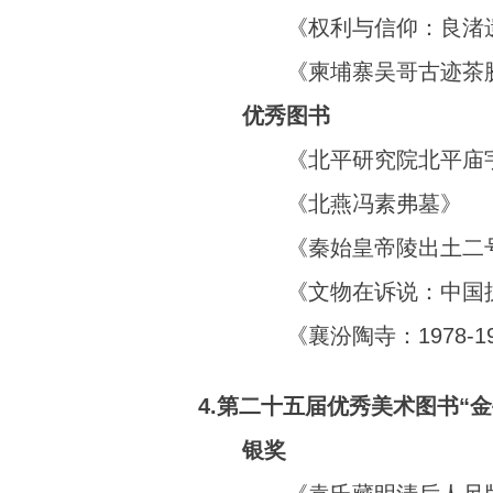
《权利与信仰：良渚
《柬埔寨吴哥古迹茶
优秀图书
《北平研究院北平庙
《北燕冯素弗墓》
《秦始皇帝陵出土二
《文物在诉说：中国
《襄汾陶寺：1978-
4.第二十五届优秀美术图书“金
银奖