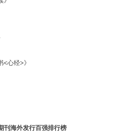
牍》
》
书<心经>》
）
国期刊海外发行百强排行榜