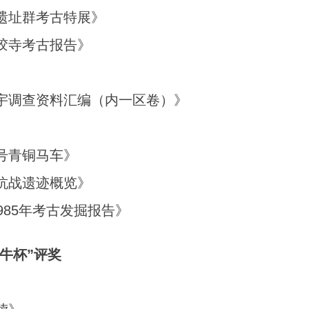
遗址群考古特展》
胶寺考古报告》
宇调查资料汇编（内一区卷）》
号青铜马车》
抗战遗迹概览》
1985年考古发掘报告》
牛杯”评奖